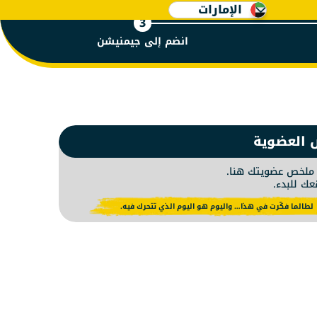
الإمارات
3
انضم إلى جيمنيشن
لدفع شهر
 العضوية
لخص عضويتك هنا.
عك للبدء.
لطالما فكّرت في هذا… واليوم هو اليوم الذي تتحرك فيه.