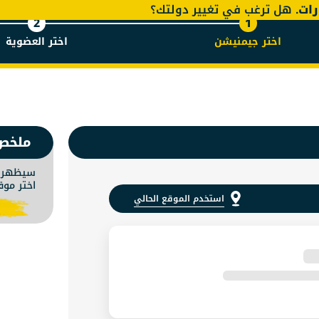
رات
. هل ترغب في تغيير دولتك؟
2
1
اختر جيمنيشن
اختر العضوية
منيشن | ا
ملخص
سيظهر م
اختر موق
استخدم الموقع الحالي