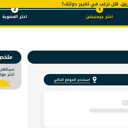
رين
. هل ترغب في تغيير دولتك؟
2
1
اختر جيمنيشن
اختر العضوية
منيشن في
ملخص
سيظهر م
اختر موق
استخدم الموقع الحالي