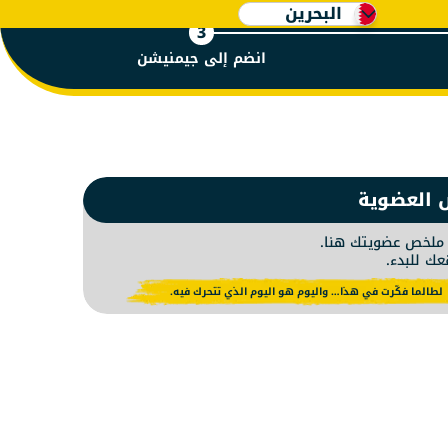
البحرين
3
انضم إلى جيمنيشن
 البحرين 
 العضوية
لخص عضويتك هنا.
عك للبدء.
لطالما فكّرت في هذا… واليوم هو اليوم الذي تتحرك فيه.