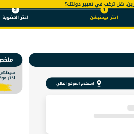
رين
. هل ترغب في تغيير دولتك؟
2
1
اختر جيمنيشن
اختر العضوية
منيشن في
ملخص
سيظهر م
اختر موق
استخدم الموقع الحالي