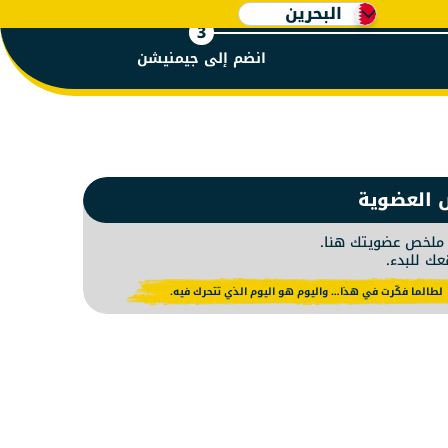
البحرين
3
انضم إلى جيمنيشن
 البحرين 
 العضوية
لخص عضويتك هنا.
عك للبدء.
لطالما فكّرت في هذا… واليوم هو اليوم الذي تتحرك فيه.