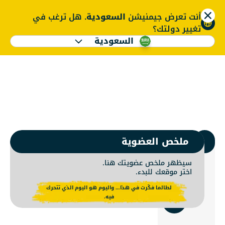
أنت تعرض جيمنيشن
السعودية
. هل ترغب في
ENGLISH
تغيير دولتك؟
السعودية
ضوية جيمنيشن | نادي 
ENGLISH
1.
اختر جيمنيشن
ملخص العضوية
سيظهر ملخص عضويتك هنا.
اختر موقعك للبدء.
استخدم
لطالما فكّرت في هذا… واليوم هو اليوم الذي تتحرك
الموقع
فيه.
الحالي