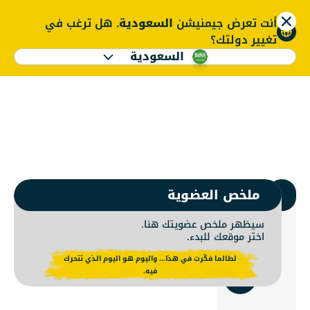
أنت تعرض جيمنيشن
السعودية
. هل ترغب في
ENGLISH
تغيير دولتك؟
السعودية
ضوية جيمنيشن | نادي 
ENGLISH
1.
اختر جيمنيشن
ملخص العضوية
سيظهر ملخص عضويتك هنا.
اختر موقعك للبدء.
استخدم
لطالما فكّرت في هذا… واليوم هو اليوم الذي تتحرك
الموقع
فيه.
الحالي