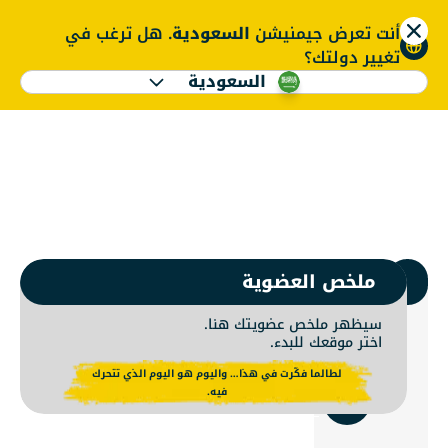
أنت تعرض جيمنيشن
السعودية
. هل ترغب في
ENGLISH
تغيير دولتك؟
السعودية
ضوية جيمنيشن | نادي 
ENGLISH
1.
اختر جيمنيشن
ملخص العضوية
سيظهر ملخص عضويتك هنا.
اختر موقعك للبدء.
استخدم
لطالما فكّرت في هذا… واليوم هو اليوم الذي تتحرك
الموقع
فيه.
الحالي