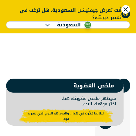
أنت تعرض جيمنيشن
السعودية
. هل ترغب في
ENGLISH
تغيير دولتك؟
السعودية
ضوية جيمنيشن | نادي 
ENGLISH
1.
اختر جيمنيشن
ملخص العضوية
سيظهر ملخص عضويتك هنا.
اختر موقعك للبدء.
استخدم
لطالما فكّرت في هذا… واليوم هو اليوم الذي تتحرك
الموقع
فيه.
الحالي