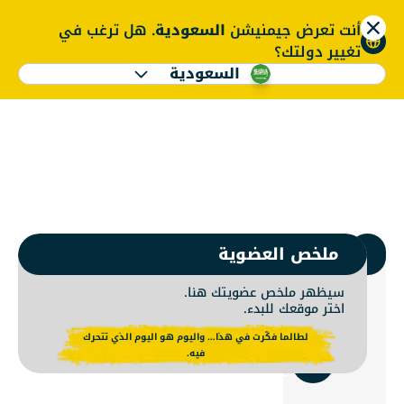
أنت تعرض جيمنيشن
السعودية
. هل ترغب في
ENGLISH
تغيير دولتك؟
السعودية
ضوية جيمنيشن | نادي 
ENGLISH
1.
اختر جيمنيشن
ملخص العضوية
سيظهر ملخص عضويتك هنا.
اختر موقعك للبدء.
استخدم
لطالما فكّرت في هذا… واليوم هو اليوم الذي تتحرك
الموقع
فيه.
الحالي