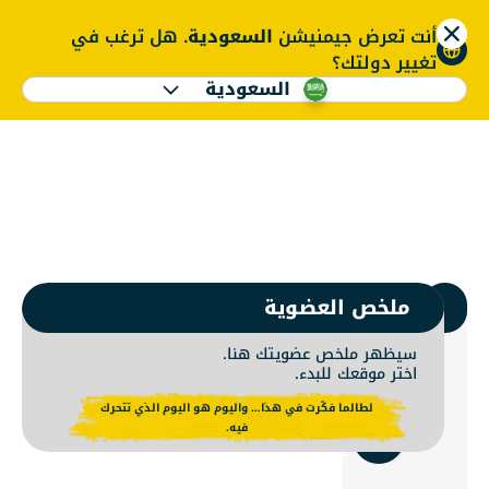
أنت تعرض جيمنيشن
السعودية
. هل ترغب في
ENGLISH
تغيير دولتك؟
السعودية
ضوية جيمنيشن | نادي 
ENGLISH
1.
اختر جيمنيشن
ملخص العضوية
سيظهر ملخص عضويتك هنا.
اختر موقعك للبدء.
استخدم
لطالما فكّرت في هذا… واليوم هو اليوم الذي تتحرك
الموقع
فيه.
الحالي