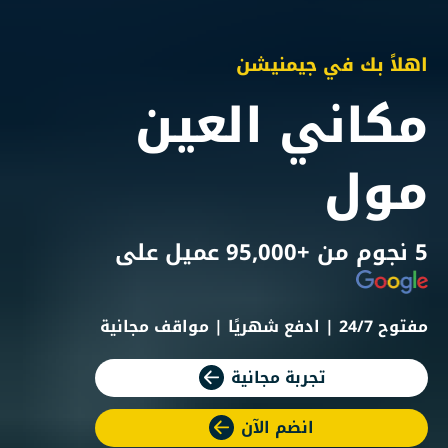
اهلاً بك في جيمنيشن
مكاني العين
مول
5 نجوم من +95,000 عميل على
مفتوح 24/7 | ادفع شهريًا | مواقف مجانية
تجربة مجانية
انضم الآن