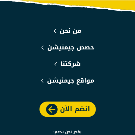
من نحن
حصص جيمنيشن
شركتنا
مواقع جيمنيشن
انضم الآن
بفخر نحن ندعم: