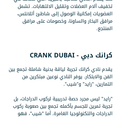
تخفيف آلام العضلات وتقليل الالتهابات. تشمل
العضويات إمكانية الوصول إلى شاطئ أتلانتس،
مرافق البخار والساونا، وخصومات على مرافق
المنتجع.
كرانك دبي - CRANK DUBAI
يقدم نادي كرانك تجربة لياقة بدنية شاملة تجمع بين
الفن والابتكار. يوفر النادي نوعين مبتكرين من
التمارين، "رايد" و"شيب".
"رايد" ليس مجرد حصة تدريبية لركوب الدراجات، بل
تجربة تمرين للجسم بأكمله تجمع بين صعوبة ركوب
الدراجات والتكنولوجيا الغامرة. أما "شيب"، فهو