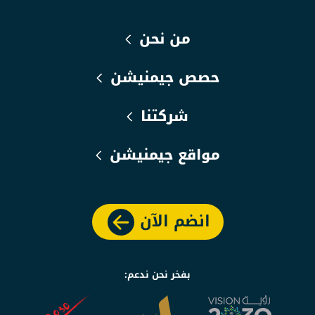
من نحن
حصص جيمنيشن
شركتنا
مواقع جيمنيشن
انضم الآن
بفخر نحن ندعم: