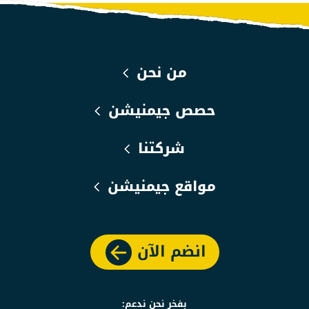
من نحن
حصص جيمنيشن
شركتنا
مواقع جيمنيشن
انضم الآن
بفخر نحن ندعم: