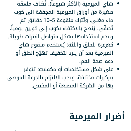
شاي الميرمية (الأكثر شيوعاً): تُضاف ملعقة
صغيرة من أوراق الميرمية المجففة إلى كوب
ماء مغلي، وتُترك منقوعة 5–10 دقائق ثم
تُصفّى. يُنصح بالاكتفاء بكوب إلى كوبين يومياً،
وعدم استخدامها بشكل متواصل لفترات طويلة.
كغرغرة للحلق واللثة: يُستخدم منقوع شاي
الميرمية بعد أن يبرد لتخفيف تهيّج الحلق أو
دعم صحة الفم.
على شكل مستخلصات أو مكملات: تتوفر
بتركيزات مختلفة، ويجب الالتزام بالجرعة الموصى
بها من الشركة المصنعة أو المختص.
أضرار الميرمية