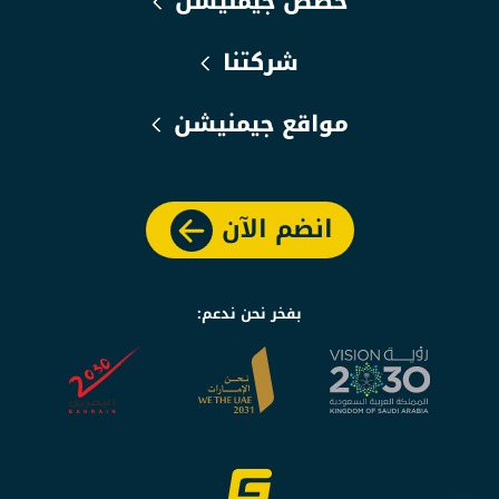
حصص جيمنيشن
شركتنا
مواقع جيمنيشن
انضم الآن
بفخر نحن ندعم: