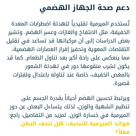
دعم صحة الجهاز الهضمي
تُستخدم الميرمية تقليدياً لتهدئة اضطرابات المعدة
الخفيفة، مثل الانتفاخ والغازات وعسر الهضم. وتشير
بعض الدراسات إلى أن مركباتها قد تساعد في تقليل
التقلصات المعوية وتحفيز إفراز العصارات الهضمية،
مما ينعكس على راحة أكبر بعد تناول الطعام. كما قد
يكون لشرب منقوعها دور في تهدئة الشعور
بالمغص الخفيف، خاصة عند تناوله باعتدال ولفترات
قصيرة.
ويرتبط تحسين الهضم أحياناً بقدرة الجسم على
تنظيم الشهية والوزن، لذلك يتساءل البعض عن دور
الميرمية في خسارة الوزن. لمزيد من التفاصيل، راجع:
فوائد الميرمية للتنحيف: هل تنحف البطن
فعلاً؟