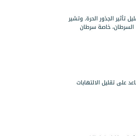
ل تأثير الجذور الحرة. وتشير
اع السرطان، خاصة سرطان
سي بفضل محتواه من فيتامين C، وهو عنصر يساعد على تقليل الالتهابات