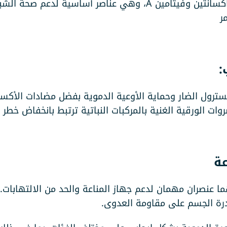
يحتوي الجرجير على اللوتين والزياكسانثين وفيتامين A، وهي عناصر أ
ر
ول الضار وحماية الأوعية الدموية بفضل مضادات الأكسدة 
ات الورقية الغنية بالمركبات النباتية ترتبط بانخفاض خطر 
الجرجير فيتامينات C وK، وهما عنصران مهمان لدعم جهاز المناعة والحد من ا
قدرة الجسم على مقاومة العدوى.