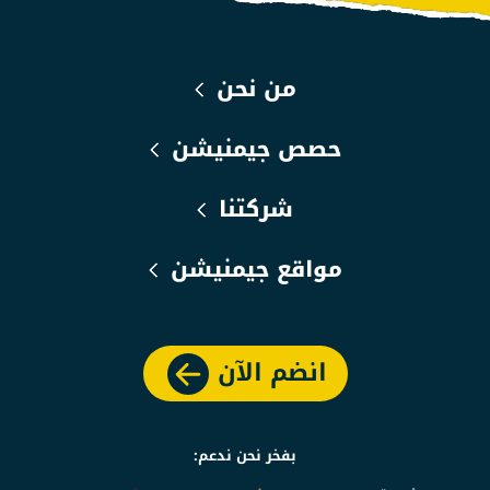
من نحن
حصص جيمنيشن
شركتنا
مواقع جيمنيشن
انضم الآن
بفخر نحن ندعم: