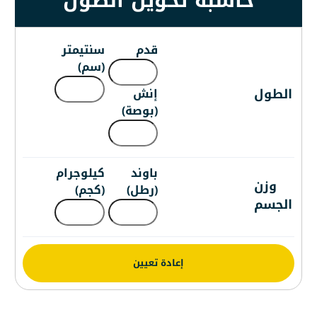
حاسبة تحويل الطول
قدم
سنتيمتر
(سم)
الطول
إنش
(بوصة)
باوند
كيلوجرام
وزن
(رطل)
(كجم)
الجسم
إعادة تعيين