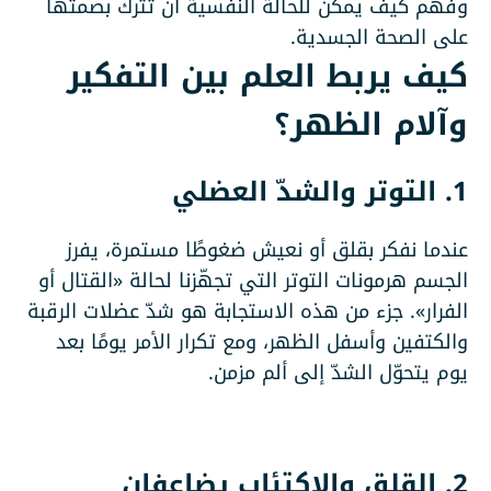
وفهم كيف يمكن للحالة النفسية أن تترك بصمتها
على الصحة الجسدية.
كيف يربط العلم بين التفكير
وآلام الظهر؟
1. التوتر والشدّ العضلي
عندما نفكر بقلق أو نعيش ضغوطًا مستمرة، يفرز
الجسم هرمونات التوتر التي تجهّزنا لحالة «القتال أو
الفرار». جزء من هذه الاستجابة هو شدّ عضلات الرقبة
والكتفين وأسفل الظهر، ومع تكرار الأمر يومًا بعد
يوم يتحوّل الشدّ إلى ألم مزمن.
2. القلق والاكتئاب يضاعفان