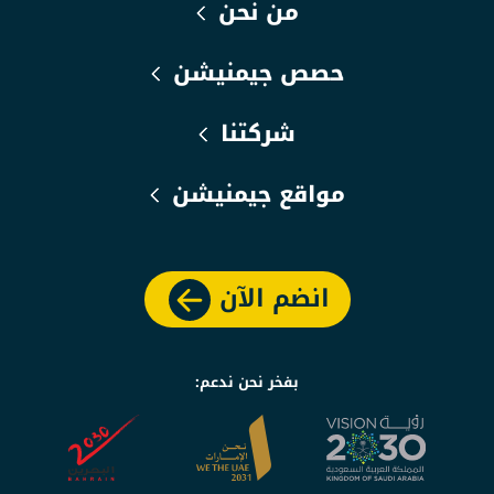
من نحن
حصص جيمنيشن
شركتنا
مواقع جيمنيشن
انضم الآن
بفخر نحن ندعم: